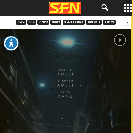
BEST OF
FESTIVALS
GAME REVIEWS
SERIES
VIDEOS
אימה
אנימה