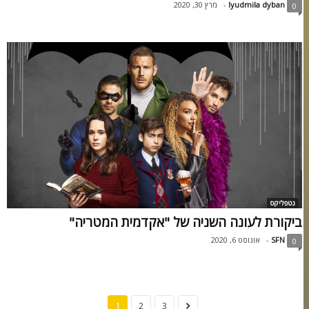
lyudmila dyban
-
מרץ 30, 2020
0
נטפליקס
ביקורת לעונה השניה של "אקדמית המטריה"
SFN
-
אוגוסט 6, 2020
0
1
2
3