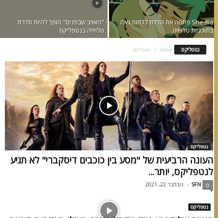
She-Ra פתחה את הדלת לדמות גאה
"האויב שבפנים" הופך להיות סדרת
בתוכניות טלויזיה
טלויזיה בנטפליקס
נטפליקס
Home
נטפליקס
נטפליקס
העונה הרביעית של "מסע בין כוכבים דיסקברי" לא תגיע
לנטפליקס, יותר...
SFN
-
נובמבר 22, 2021
0
נטפליקס