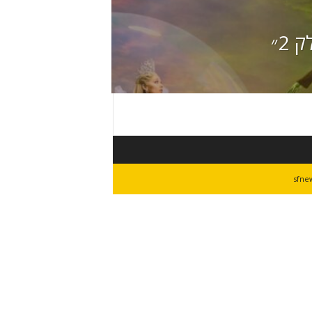
2״
sfnew