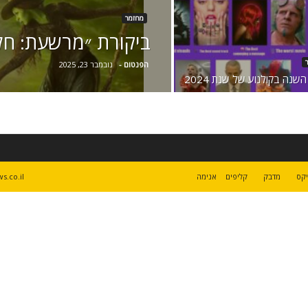
מחזמר
ביקורת ״מרשעת: חלק 
הפנטום
-
נובמבר 23, 2025
השנה בקולנוע של שנת 2024
קס
מדבק
קליפים
אנימה
s.co.il