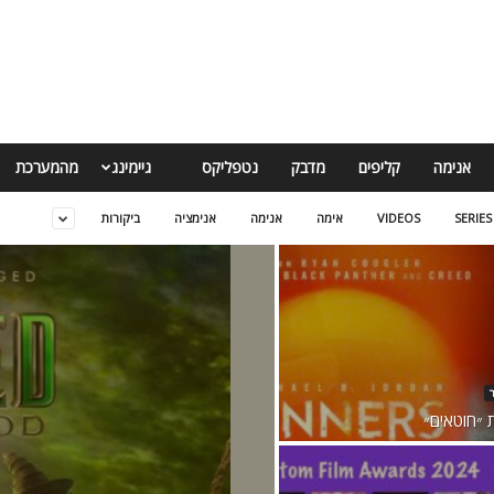
אנימה
קליפים
מדבק
נטפליקס
גיימינג
מהמערכת
SERIES
VIDEOS
אימה
אנימה
אנימציה
ביקורות
 ״חוטאים״