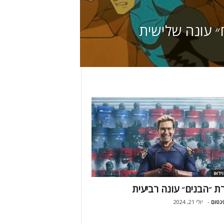
״ עונה שלישית
וידאו
ת ״הבנים״ עונה רביעית
נטום
-
יולי 21, 2024