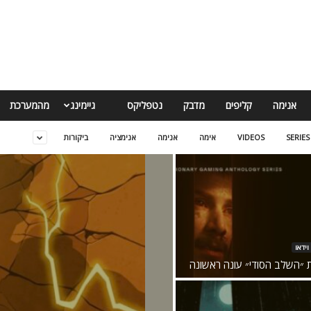
אנימה
קליפים
מדבק
נטפליקס
גיימינג
מהמערכת
SERIES
VIDEOS
אימה
אנימה
אנימציה
ביקורות
וידאו
ת ״השלב הסודי״ עונה ראשונה