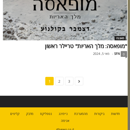
מאנגה
"מופאסה: מלך האריות" טריילר ראשון
SFN
-
מאי 5, 2024
0
1
2
3
חדשות
ביקורות
מהמערכת
גיימינג
נטפליקס
מדבק
קליפים
אנימה
sfnews.co.il