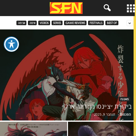
BEST OF
FESTIVALS
GAME REVIEWS
SERIES
VIDEOS
אימה
אנימה
מאנגה
ביקורת ״צ׳ינסו מן: ריזה ארק״
הפנטום
-
דצמבר 9, 2025