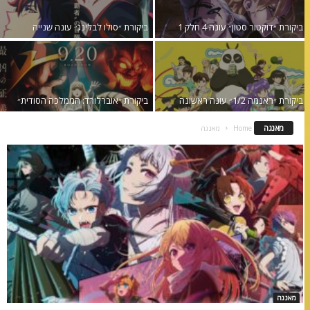
ביקורת ״דוקטור סטון״ עונה 4 חלק 1
ביקורת ״סולו לבלינג״ עונה שנייה
ביקורת ״ראנמה 1/2״ עונה ראשונה
ביקורת ״אוברלורד: הממלכה הסודית״
מאנגה
Home
מאנגה
מאנגה