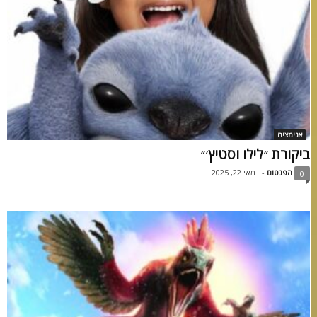
אנימציה
ביקורת ״לילו וסטיץ׳״
הפנטום
-
מאי 22, 2025
0