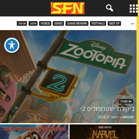
BEST OF
FESTIVALS
GAME REVIEWS
SERIES
VIDEOS
אימה
אנימה
אנימציה
ביקורת ״זוטרופוליס 2״
הפנטום
-
ינואר 3, 2026