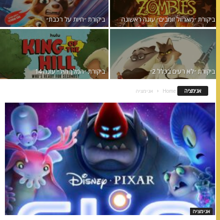
ביקורת ״מארוול זומבים״ עונה ראשונה
ביקורת ״חיות על רכבת״
ביקורת ״לא רעים בכלל 2״
ביקורת ״המלך היל״ עונה 14
אנימציה
Home
אנימציה
אנימציה