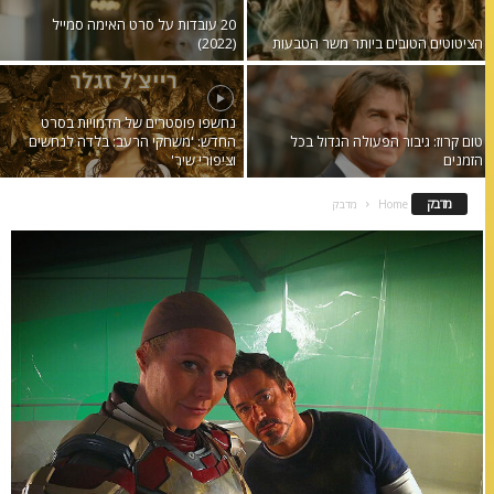
20 עובדות על סרט האימה סמייל
הציטוטים הטובים ביותר משר הטבעות
(2022)
נחשפו פוסטרים של הדמויות בסרט
טום קרוז: גיבור הפעולה הגדול בכל
החדש: 'משחקי הרעב: בלדה לנחשים
הזמנים
וציפורי שיר'
מדבק
Home
מדבק