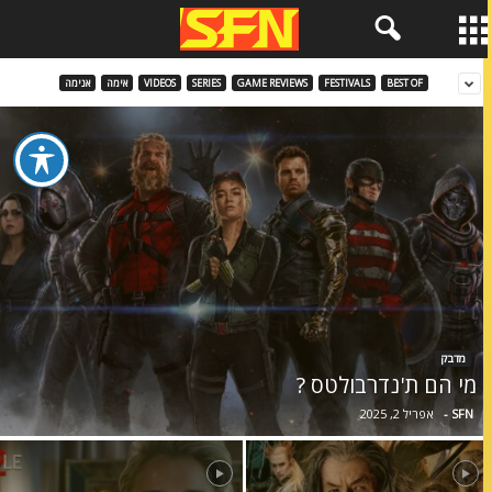
BEST OF
FESTIVALS
GAME REVIEWS
SERIES
VIDEOS
אימה
אנימה
מדבק
מי הם ת'נדרבולטס ?
SFN
-
אפריל 2, 2025