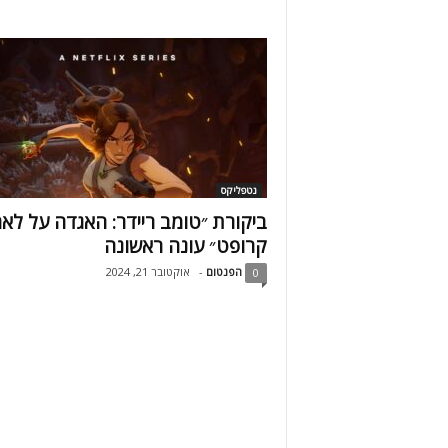
נטפליקס
ביקורת ״טומב ריידר: האגדה על לא
קרופט״ עונה ראשונה
הפנטום
-
אוקטובר 21, 2024
0