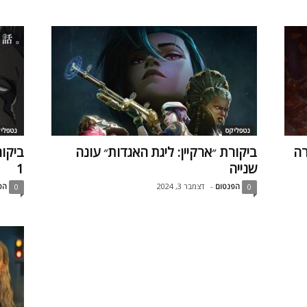
נטפליקס
נטפלי
רה
ביקורת ״ארקיין: ליגת האגדות״ עונה
ביקור
שנייה
1
הפנטום
-
דצמבר 3, 2024
הפ
0
0