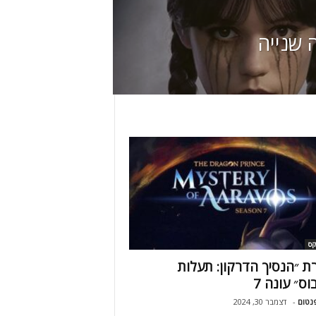
ה שנייה
קס
ת ״הנסיך הדרקון: תעלות
ס״ עונה 7
נטום
-
דצמבר 30, 2024