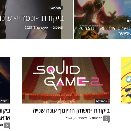
נטפליקס
ביקורת ״ונסדיי״ עונ
קס
 ״עולם היורה: תאוריית הכאוס״
הפנטום
-
ספטמבר 8, 2025
שלישית
נטפליקס
נטפלי
ביקורת ״משחק הדיונון״ עונה שנייה
ביקור
אראבו
הפנטום
-
דצמבר 29, 2024
0
הפ
0