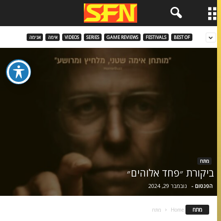
BEST OF
FESTIVALS
GAME REVIEWS
SERIES
VIDEOS
אימה
אנימה
מתח
ביקורת ״פחד אלוהים״
הפנטום
-
נובמבר 29, 2024
מתח
Home
מתח