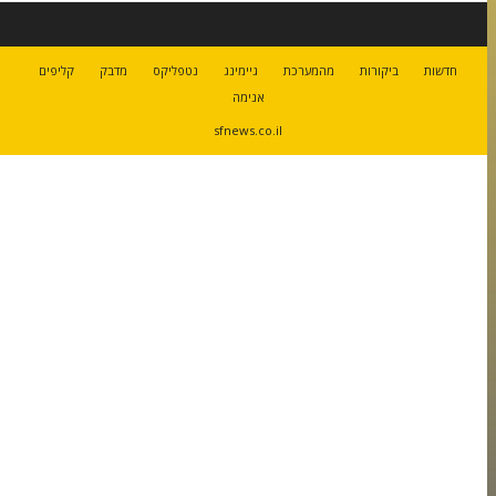
חדשות
ביקורות
מהמערכת
גיימינג
נטפליקס
מדבק
קליפים
אנימה
sfnews.co.il