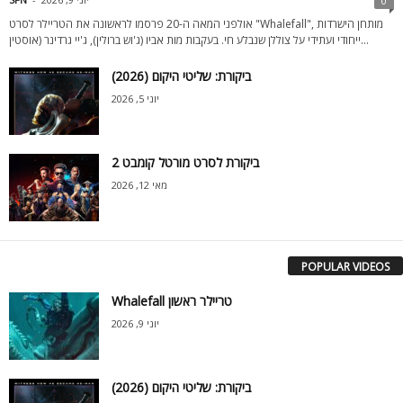
0
אולפני המאה ה-20 פרסמו לראשונה את הטריילר לסרט "Whalefall", מותחן הישרדות
ייחודי ועתידי על צוללן שנבלע חי. בעקבות מות אביו (ג'וש ברולין), ג'יי גרדינר (אוסטין...
ביקורת: שליטי היקום (2026)
יוני 5, 2026
ביקורת לסרט מורטל קומבט 2
מאי 12, 2026
POPULAR VIDEOS
Whalefall טריילר ראשון
יוני 9, 2026
ביקורת: שליטי היקום (2026)