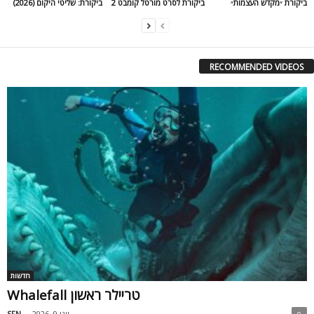
ביקורת ״מקדש העצמות״
ביקורת לסרט מורטל קומבט 2
ביקורת: שליטי היקום (2026)
RECOMMENDED VIDEOS
חדשות
Whalefall טריילר ראשון
יוני 9, 2026
-
SFN