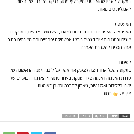
במקביל לאביו שהוא נטו קומיקריליף מתוק ברקע. הדיבוב של הצוות
לאנגלית טוב מאוד.
המעטפת
האנימציה שאפתנית במיוחד ביחס לז׳אנר, השימוש בצבעים, במרקמים
שונים ובסגנונות ציור דינמים גיבשו אסטטיקה יפהפייה והם משרתים בתור
אחד הכלים להעברת האמרה.
לסיכום
בתקופה שכל אחד רוצה לצעוק את אשר על ליבו, העונה הראשונה של
סדרת האנימה ראנמה 1/2 עוסקת באחד מתפוחי האדמה הבוערים של
ימינו בקלילות ואלגנטיות, ניצחון לחברה וכמובן לאומנות.
ציון 78
חמוד
TAGS
אנימה
נטפליקס
קומדיה
ראנמה 1/2