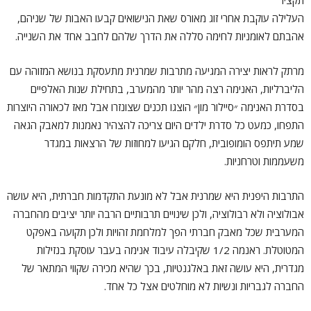
תקציר
העלילה עוקבת אחרי זוג מאורס שאת הנישואים קבעו האבות של שניהם,
אהבתם לאומניות לחימה סללה את הדרך שלהם לחבב אחד את השנייה.
מרתק לראות יצירה המגיעה מתרבות שמרנית מתעסקת בנושא המזוהה עם
הליברליות, האנימה רצה מהר יותר מהמערב, בתחילת שנות האלפיים
בסדרת האנימה ״סיילור מון״ הוצגו תכנים שצונזרו אבל מאז לכאורה היוצרות
התפחו, כמעט כל סדרת ילדים היום צריכה להצהיר נאמנות למאבק הגאה
שמע תיתפס הומופובית, חלקם הגיעו למחוזות של הרצאות במגדר
משעממות וטרחניות.
התרבות היפנית היא שמרנית אבל לא מונעת התקדמות חברתית, היא עושה
אבולוציה ולא רבולוציה, ולכן שינויים תרבותיים הרבה יותר יציבים מהחברה
המערבית שכל מאבק חברתי הפך למלחמת זהויות ולכן תקועה באפקט
המטוטלת. ראנמה 1/2 שקיבלה עיבוד אנימה בעבר עוסקת בנזילות
מגדרית, היא עושה זאת באלגנטיות, בכך שהיא מכירה שקווי המתאר של
החברה לגבריות ונשיות לא מוחלטים אצל כל אחד.