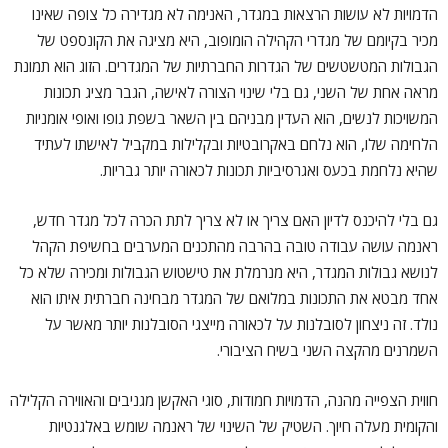
הדמויות לא עושות הרצאות במגדר, האנימה לא מגדירה כל צופה שאינו
מכיר בקיומם של מגדרי הקהילה הומופוב, היא מציגה את הקונספט של
הגבולות המטשטשים של הגדרות החברתיות של המגדרים. הזוג הוא תמונת
מראה אחת של השני, גם בלי שינוי הצורה לאישה, הגבר מציג תכונות
המשויכות לנשים, הוא העדין מבניהם בין השאר בשפת גופו ואופי אומניות
הלחימה שלו, הוא נלחם באקרובטיות ובקלילות במקביל לאישתו לעתיד
שהיא נלחמת בכעס ואגרסיביות תכונות לכאורה יותר גבריות.
גם בלי להיכנס לדיון האם צריך או לא צריך לתת הכרה לכל מגדר חדש,
ראנמה עושה עבודה טובה בהרבה מהתכנים המערבים בחשיפת הקהל
לנושא גבולות המגדר, היא מנרמלת את טישטוש הגבולות ומכירה שלא כל
אחד מבטא את התכונות במלואם של המגדר מבחינה חברתית איתו הוא
נולד. זה ניצחון לסובלנות על לכאורה מייצגי הסובלנות יותר מאשר על
השמרנים מהקצה השני בשיח הציבורי.
חווית הצפייה מהנה, הדמויות חמודות, סוגי האקשן מגניבים והאווירה הקלילה
והקומית מעלה חיוך. השטיק של השינוי של ראנמה שומש באלגנטיות