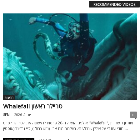
RECOMMENDED VIDEOS
חדשות
Whalefall טריילר ראשון
יוני 9, 2026
-
SFN
0
אולפני המאה ה-20 פרסמו לראשונה את הטריילר לסרט "Whalefall", מותחן הישרדות
ייחודי ועתידי על צוללן שנבלע חי. בעקבות מות אביו (ג'וש ברולין), ג'יי גרדינר (אוסטין...