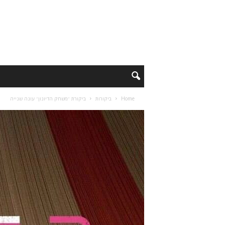
Home
ביקורות
ביקורת ״משחק הדיונון״ עונה שנייה