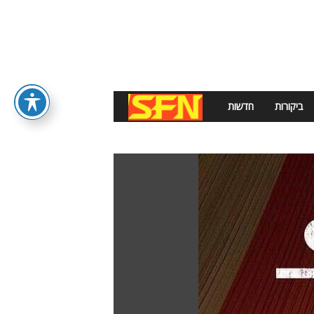
ביקורות
חדשות
S
F
N
E
W
S