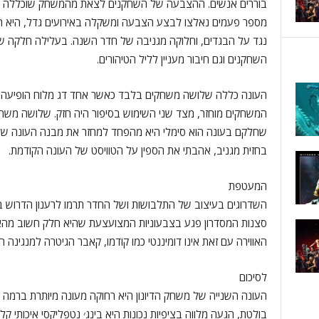
בוררים אנשים. ההצבעה של השחקנים לצאת מהמשחק שוכללה גם 
מספר פעמים נאלצו לבצע הצבעה ומשקלה באירועים גדל, היא השפ
נגד על הבגדים, וחלוקה מגניבה של חדר השנה. בעלילה חלקה 
השחקנים וגם חיבור מעניין לליל הטיהורים.
העונה כללה שלושה משחקים בלבד כאשר אחד דג מלוח הופיעה
המשחקים מוחזר, מצד שני השימוש בסיפור היה חזק. שלושה משחקי
שחלקם בעונה הוא סימלי היא מהפחד למחזר את מבנה העונה של
בחזית מגניב, אהבתי את הספין על הטוויסט של העונה הקודמת.
המעטפת
השדרוגים בעיצוב של התלבושות ושל החדר תרמו לרענון הדרוש ב
סצנות המסדרון פגע בצבעוניות המצועצעת שהיא חלק חשוב מהא
האווירה עם זאת אינו דומיננטי כמו קודמו, קאבר הגיטרה למנגינה הא
לסיכום
העונה השנייה של משחק הדיונון היא רחוקה מעונה מיותרת ברמה 
בולטת, הגעה מלווה בציפיות נכונות היא בינג׳ נטפליקסי איכותי קלא