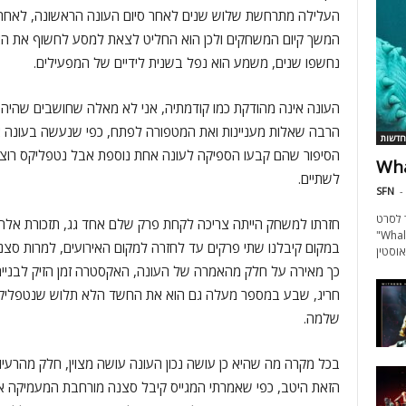
העלילה מתרחשת שלוש שנים לאחר סיום העונה הראשונה, לאחר
המשך קיום המשחקים ולכן הוא החליט לצאת למסע לחשוף את הא
נחשפו שנים, משמע הוא נפל בשנית לידיים של המפעילים.
העונה אינה מהודקת כמו קודמתיה, אני לא מאלה שחושבים שהיה א
הרבה שאלות מעניינות ואת המטפורה לפתח, כפי שנעשה בעונה 
חדשות
הסיפור שהם קבעו הספיקה לעונה אחת נוספת אבל נטפליקס רוצים
לשתיים.
SFN
-
ילר לסרט
חזרתו למשחק הייתה צריכה לקחת פרק שלם אחד גג, תזכורת אלה
ודי ועתידי על צוללן שנבלע חי.
במקום קיבלנו שתי פרקים עד לחזרה למקום האירועים, למרות סצנ
כך מאירה על חלק מהאמרה של העונה, האקסטרה זמן הזיק לבניית
חריג, שבע במספר מעלה גם הוא את החשד הלא תלוש שנטפליק
שלמה.
בכל מקרה מה שהיא כן עושה נכון העונה עושה מצוין, חלק מהרעיו
הזאת היטב, כפי שאמרתי המגייס קיבל סצנה מורחבת המעמיקה