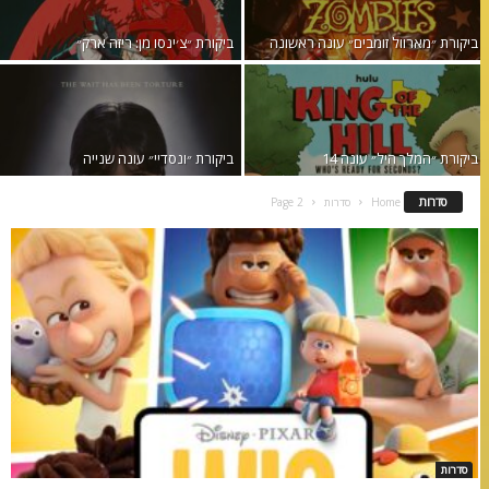
ביקורת ״מארוול זומבים״ עונה ראשונה
ביקורת ״צ׳ינסו מן: ריזה ארק״
ביקורת ״המלך היל״ עונה 14
ביקורת ״ונסדיי״ עונה שנייה
סדרות
Home
סדרות
Page 2
סדרות