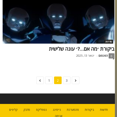
סדרות
ביקורת ״מה אם…?״ עונה שלישית
הפנטום
-
ינואר 13, 2025
0
1
2
3
חדשות
ביקורות
מהמערכת
גיימינג
נטפליקס
מדבק
קליפים
אנימה