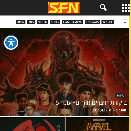
BEST OF
FESTIVALS
GAME REVIEWS
SERIES
VIDEOS
אימה
אנימה
סדרות
ביקורת ״דברים מוזרים״ עונה 5
הפנטום
-
ינואר 4, 2026