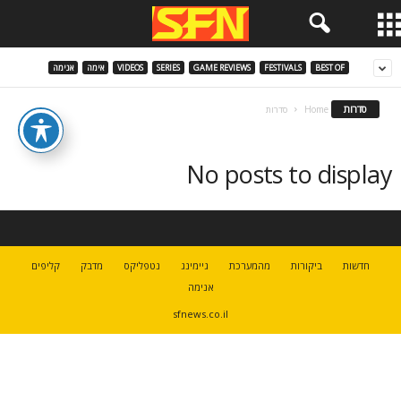
BEST OF
FESTIVALS
GAME REVIEWS
SERIES
VIDEOS
אימה
אנימה
סדרות
Home
סדרות
No posts to display
חדשות
ביקורות
מהמערכת
גיימינג
נטפליקס
מדבק
קליפים
אנימה
sfnews.co.il