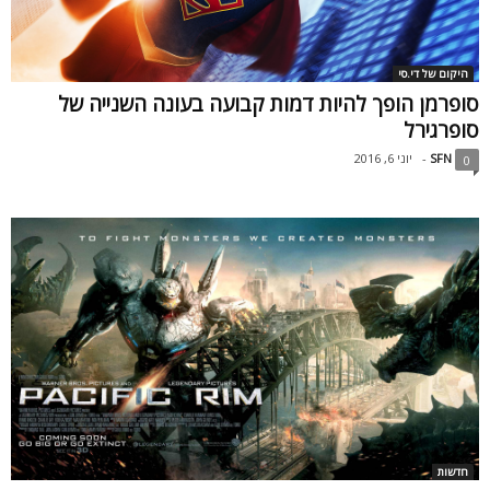
היקום של די.סי
סופרמן הופך להיות דמות קבועה בעונה השנייה של
סופרגירל
SFN
-
יוני 6, 2016
0
חדשות