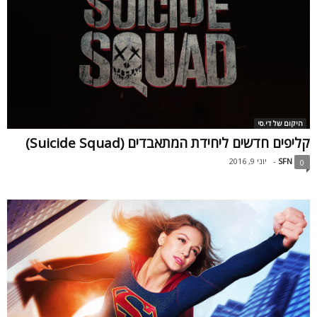
היקום של די.סי
קליפים חדשים ליחידת המתאבדים (Suicide Squad)
SFN
-
יוני 9, 2016
0