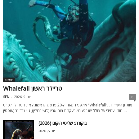
חדשות
Whalefall טריילר ראשון
יוני 9, 2026
-
SFN
0
אולפני המאה ה-20 פרסמו לראשונה את הטריילר לסרט "Whalefall", מותחן הישרדות
ייחודי ועתידי על צוללן שנבלע חי. בעקבות מות אביו (ג'וש ברולין), ג'יי גרדינר (אוסטין...
ביקורת: שליטי היקום (2026)
יוני 5, 2026