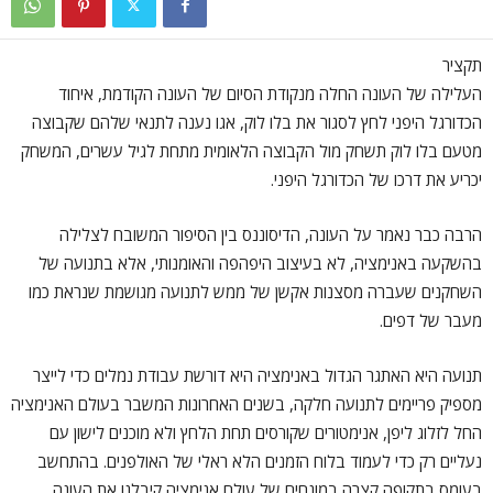
תקציר
העלילה של העונה החלה מנקודת הסיום של העונה הקודמת, איחוד
הכדורגל היפני לחץ לסגור את בלו לוק, אגו נענה לתנאי שלהם שקבוצה
מטעם בלו לוק תשחק מול הקבוצה הלאומית מתחת לגיל עשרים, המשחק
יכריע את דרכו של הכדורגל היפני.
הרבה כבר נאמר על העונה, הדיסוננס בין הסיפור המשובח לצלילה
בהשקעה באנימציה, לא בעיצוב היפהפה והאומנותי, אלא בתנועה של
השחקנים שעברה מסצנות אקשן של ממש לתנועה מגושמת שנראת כמו
מעבר של דפים.
תנועה היא האתגר הגדול באנימציה היא דורשת עבודת נמלים כדי לייצר
מספיק פריימים לתנועה חלקה, בשנים האחרונות המשבר בעולם האנימציה
החל לזלוג ליפן, אנימטורים שקורסים תחת הלחץ ולא מוכנים לישון עם
נעליים רק כדי לעמוד בלוח הזמנים הלא ראלי של האולפנים. בהתחשב
בעומס בתקופה קצרה במונחים של עולם אנימציה קיבלנו את העונה