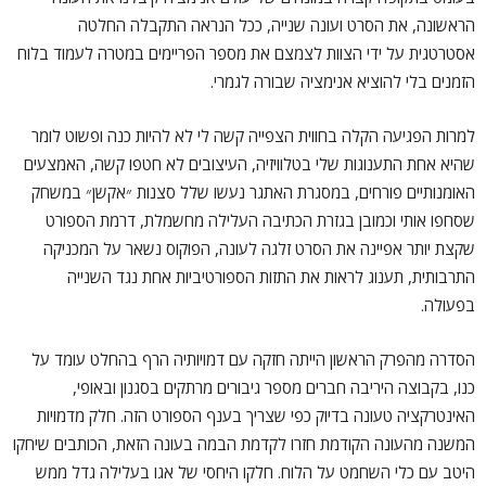
הראשונה, את הסרט ועונה שנייה, ככל הנראה התקבלה החלטה
אסטרטגית על ידי הצוות לצמצם את מספר הפריימים במטרה לעמוד בלוח
הזמנים בלי להוציא אנימציה שבורה לגמרי.
למרות הפגיעה הקלה בחווית הצפייה קשה לי לא להיות כנה ופשוט לומר
שהיא אחת התענוגות שלי בטלוויזיה, העיצובים לא חטפו קשה, האמצעים
האומנותיים פורחים, במסגרת האתגר נעשו שלל סצנות ״אקשן״ במשחק
שסחפו אותי וכמובן בגזרת הכתיבה העלילה מחשמלת, דרמת הספורט
שקצת יותר אפיינה את הסרט זלגה לעונה, הפוקוס נשאר על המכניקה
התרבותית, תענוג לראות את התזות הספורטיביות אחת נגד השנייה
בפעולה.
הסדרה מהפרק הראשון הייתה חזקה עם דמויותיה הרף בהחלט עומד על
כנו, בקבוצה היריבה חברים מספר גיבורים מרתקים בסגנון ובאופי,
האינטרקציה טעונה בדיוק כפי שצריך בענף הספורט הזה. חלק מדמויות
המשנה מהעונה הקודמת חזרו לקדמת הבמה בעונה הזאת, הכותבים שיחקו
היטב עם כלי השחמט על הלוח. חלקו היחסי של אגו בעלילה גדל ממש