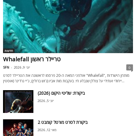
חדשות
Whalefall טריילר ראשון
יוני 9, 2026
-
SFN
0
אולפני המאה ה-20 פרסמו לראשונה את הטריילר לסרט "Whalefall", מותחן הישרדות
ייחודי ועתידי על צוללן שנבלע חי. בעקבות מות אביו (ג'וש ברולין), ג'יי גרדינר (אוסטין...
ביקורת: שליטי היקום (2026)
יוני 5, 2026
ביקורת לסרט מורטל קומבט 2
מאי 12, 2026